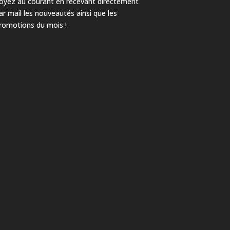
oyez au courant en recevant directement
ar mail les nouveautés ainsi que les
romotions du mois !