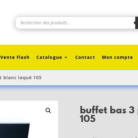
Recherche
de
produits
Vente Flash
Catalogue
Contact
Mon compte
t blanc laqué 105
buffet bas 3
105