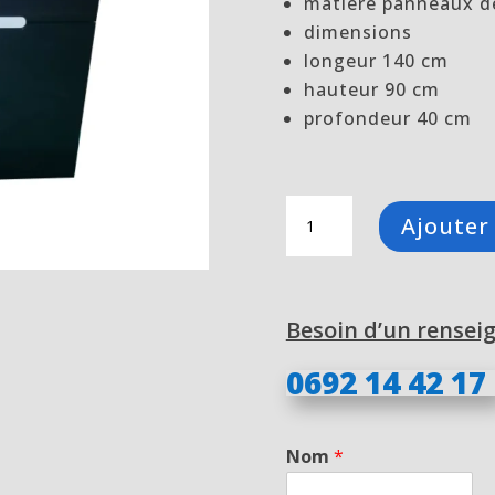
matiere panneaux de
dimensions
longeur 140 cm
hauteur 90 cm
profondeur 40 cm
quantité
Ajouter
de
buffet
bas
3
Besoin d’un rensei
portes
noir
0692 14 42 17
et
blanc
laqué
Nom
*
105