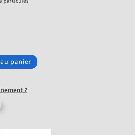
 particules
 au panier
gnement ?