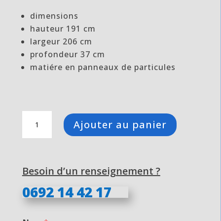
dimensions
hauteur 191 cm
largeur 206 cm
profondeur 37 cm
matiére en panneaux de particules
quantité
Ajouter au panier
de
Meuble
TV
grand
Besoin d’un renseignement ?
acacia
noir
0692 14 42 17