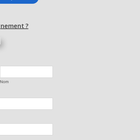
gnement ?
Nom
*