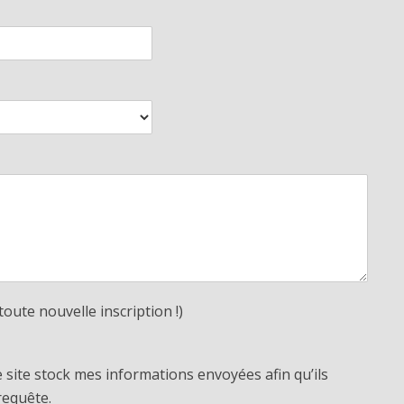
toute nouvelle inscription !)
e site stock mes informations envoyées afin qu’ils
requête.