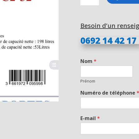
Réfrigérateur
fc2-
32
Besoin d’un rensei
no
frost
0692 14 42 17
251
litres
Nom
*
Prénom
Numéro de téléphone
E-mail
*