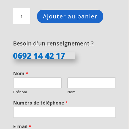
quantité
Ajouter au panier
de
chambre
reno
bois
Besoin d’un renseignement ?
armoire
4
0692 14 42 17
portes
Nom
*
Prénom
Nom
Numéro de téléphone
*
E-mail
*