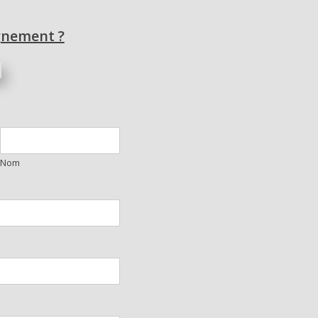
gnement ?
Nom
*