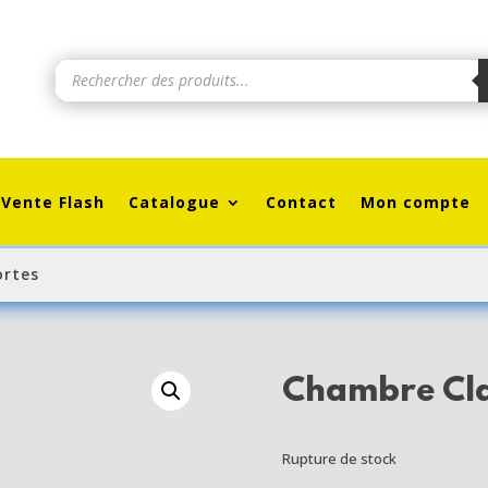
Recherche
de
produits
Vente Flash
Catalogue
Contact
Mon compte
ortes
Chambre Cla
Rupture de stock