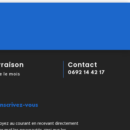
vraison
Contact
0692 14 42 17
e le mois
Inscrivez-vous
oyez au courant en recevant directement
ar mail les nouveautés ainsi que les