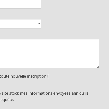
toute nouvelle inscription !)
e site stock mes informations envoyées afin qu’ils
requête.